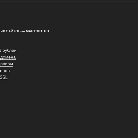
ЫХ САЙТОВ — MARTSITE.RU
2 рублей
 домена
ерверы
енов
 SSL