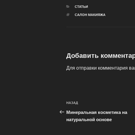
РУБРИКИ
СТАТЬИ
МЕТКИ
САЛОН МАКИЯЖА
Добавить коммента
Для отправки комментария в
Навигация
Предыдущая
НАЗАД
по
запись:
Минеральная косметика на
записям
натуральной основе