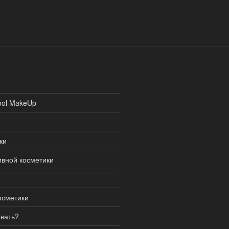
ool MakeUp
ки
ивной косметики
осметики
овать?