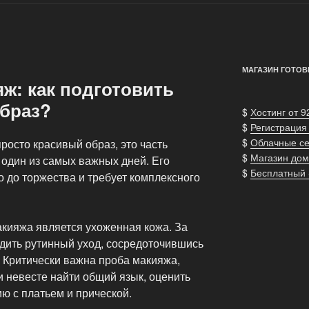
МАГАЗИН ГОТОВ
ж: как подготовить
образ?
$
Хостинг от 9
$
Регистрация
$
Облачные с
осто красивый образ, это часть
$
Магазин дом
 один из самых важных дней. Его
$
Бесплатный
о до торжества и требует комплексного
кияжа является ухоженная кожа. За
адить рутинный уход, сосредоточившись
. Критически важна проба макияжа,
и невесте найти общий язык, оценить
ию с платьем и прической.