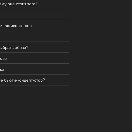
му она стоит того?
я активного дня
выбрать образ?
нове
жи
ое бьюти-концепт-стор?