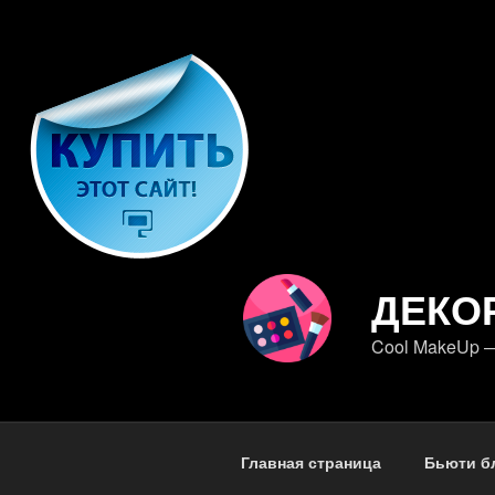
Перейти
к
содержимому
ДЕКО
Cool MakeUp —
Главная страница
Бьюти б